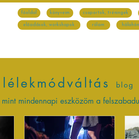
főoldal
könyveim
csoportok, tréningek
előadások, workshopok
rólam
hálahó
lélekmódváltás
blog
t mint mindennapi
eszközöm a felszabadu