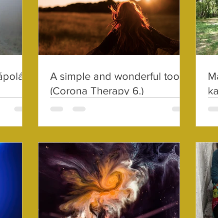
ápolás
A simple and wonderful tool
M
(Corona Therapy 6.)
ka
(L