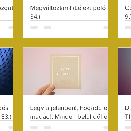
ozgató
Megváltoztam! (Lélekápoló
C
34.)
9.
dés
Légy a jelenben!, Fogadd el
Da
 33.)
magad!, Minden belül dől el! -
Th
nyomorító normáink