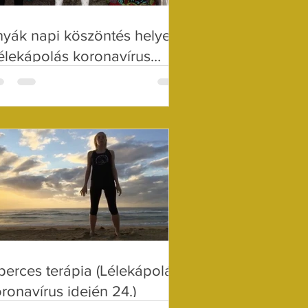
yák napi köszöntés helyett
élekápolás koronavírus
ején 26.)
perces terápia (Lélekápolás
ronavírus idején 24.)