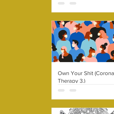
idején 25.)
Own Your Shit (Coron
Therapy 3.)