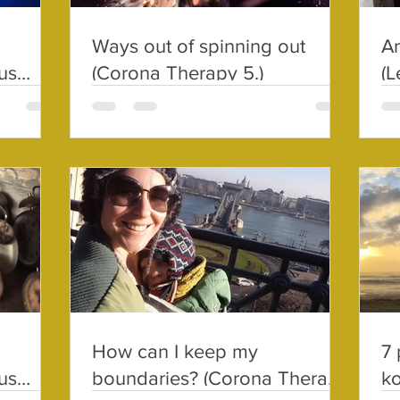
Ways out of spinning out
An
us
(Corona Therapy 5.)
(L
id
How can I keep my
7 
us
boundaries? (Corona Therapy
ko