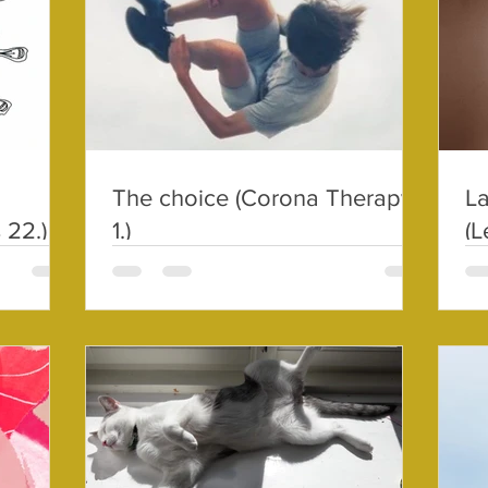
The choice (Corona Therapy
La
 22.)
1.)
(L
id