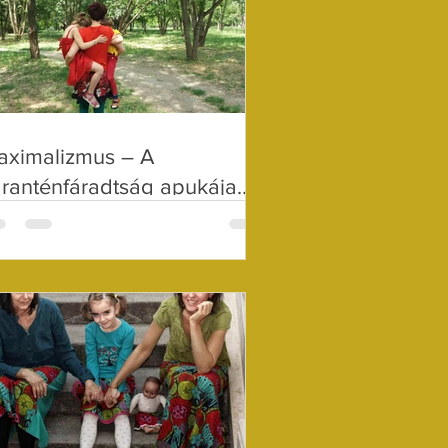
aximalizmus – A
ranténfáradtság apukája
élekápolás 28.)