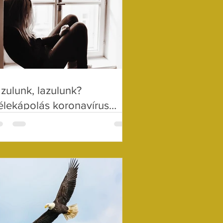
zulunk, lazulunk?
élekápolás koronavírus
ején 21.)