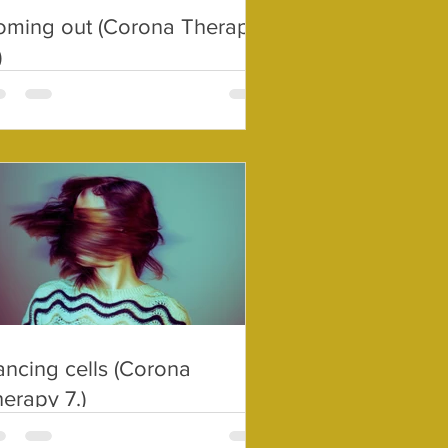
oming out (Corona Therapy
)
ncing cells (Corona
erapy 7.)