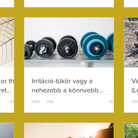
(Lélekápolás 32.)
 or the
Irritáció-tükör vagy a
Vé
ret
nehezebb a könnyebb
(L
Corona
(Lélekápolás 31.)