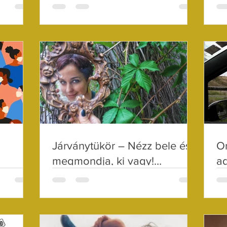
4.)
a
Járványtükör – Nézz bele és
On
megmondja, ki vagy!
ad
(Lélekápolás 23.)