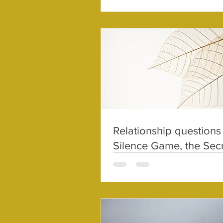
Relationship questions
Silence Game, the Sec
Date and Never-day (
Therapy 8.)