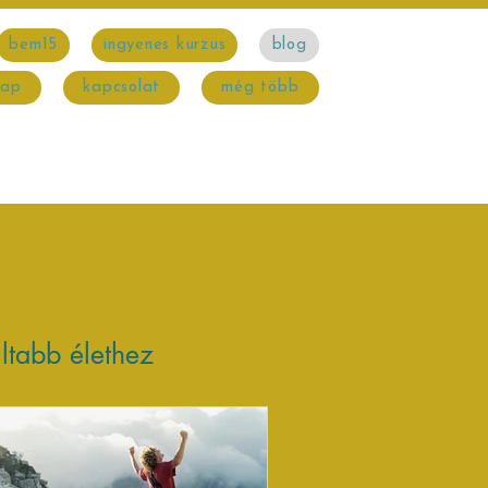
bem15
ingyenes kurzus
blog
nap
kapcsolat
még több
ltabb élethez