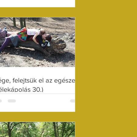
ge, felejtsük el az egészet?
élekápolás 30.)