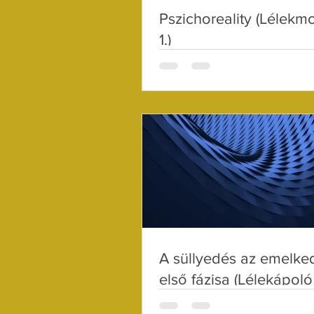
Pszichoreality (Lélekm
1.)
A süllyedés az emelke
első fázisa (Lélekápoló