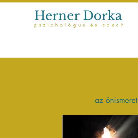
Herner Dorka
pszichológus és coach
az önismere