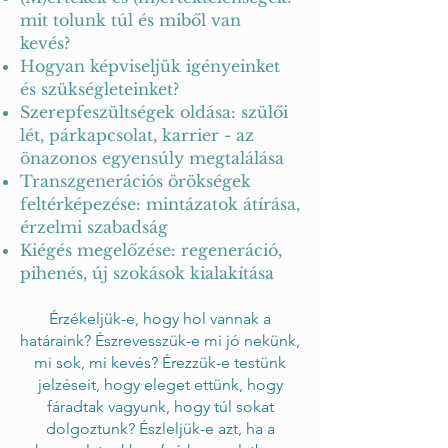
mit tolunk túl és miből van
kevés?
Hogyan képviseljük igényeinket
és szükségleteinket?
Szerepfeszültségek oldása: szülői
lét, párkapcsolat, karrier - az
önazonos egyensúly megtalálása
Transzgenerációs örökségek
feltérképezése: mintázatok átírása,
érzelmi szabadság
Kiégés megelőzése: regeneráció,
pihenés, új szokások kialakítása
Érzékeljük-e, hogy hol vannak a
határaink? Észrevesszük-e mi jó nekünk,
mi sok, mi kevés? Érezzük-e testünk
jelzéseit, hogy eleget ettünk, hogy
fáradtak vagyunk, hogy túl sokat
dolgoztunk? Észleljük-e azt, ha a