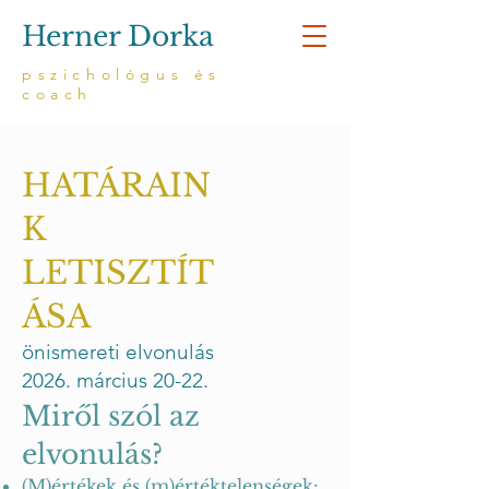
Herner Dorka
pszichológus és
coach
HATÁRAIN
K
LETISZTÍT
ÁSA
önismereti elvonulás
2026. március 20-22.
Miről szól az
elvonulás?
(M)értékek és (m)értéktelenségek: