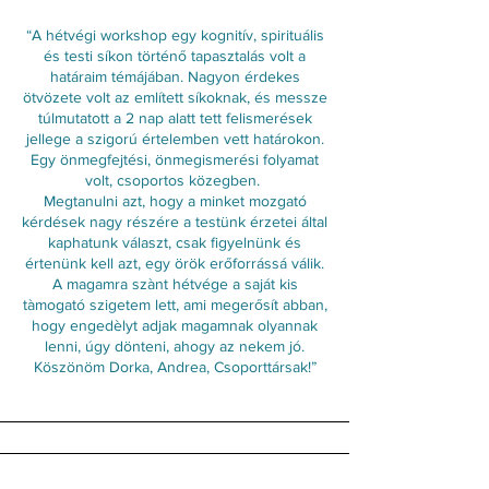
“A hétvégi workshop egy kognitív, spirituális
és testi síkon történő tapasztalás volt a
határaim témájában. Nagyon érdekes
ötvözete volt az említett síkoknak, és messze
túlmutatott a 2 nap alatt tett felismerések
jellege a szigorú értelemben vett határokon.
Egy önmegfejtési, önmegismerési folyamat
volt, csoportos közegben.
Megtanulni azt, hogy a minket mozgató
kérdések nagy részére a testünk érzetei által
kaphatunk választ, csak figyelnünk és
értenünk kell azt, egy örök erőforrássá válik.
A magamra szànt hétvége a saját kis
tàmogató szigetem lett, ami megerősít abban,
hogy engedèlyt adjak magamnak olyannak
lenni, úgy dönteni, ahogy az nekem jó.
Köszönöm Dorka, Andrea, Csoporttársak!”