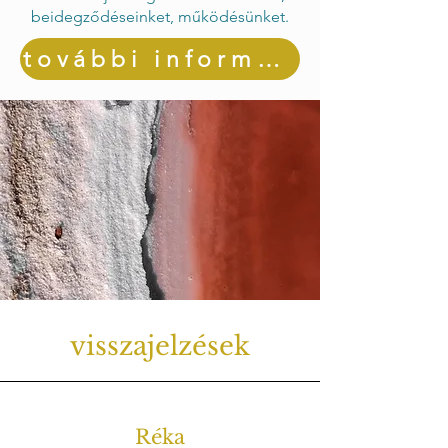
beidegződéseinket, működésünket.
további információ és jelentkezés
visszajelzések
Réka