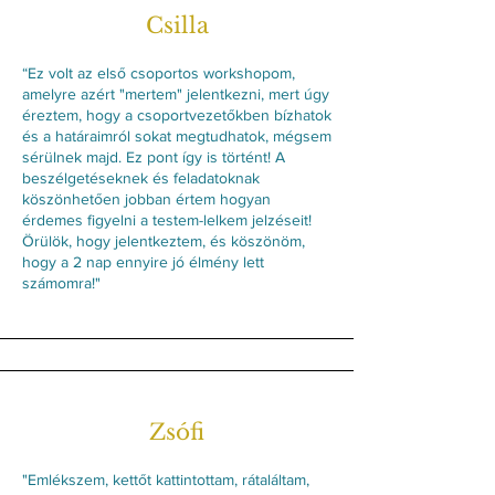
Csilla
“Ez volt az első csoportos workshopom,
amelyre azért "mertem" jelentkezni, mert úgy
éreztem, hogy a csoportvezetőkben bízhatok
és a határaimról sokat megtudhatok, mégsem
sérülnek majd. Ez pont így is történt! A
beszélgetéseknek és feladatoknak
köszönhetően jobban értem hogyan
érdemes figyelni a testem-lelkem jelzéseit!
Örülök, hogy jelentkeztem, és köszönöm,
hogy a 2 nap ennyire jó élmény lett
számomra!"
Zsófi
"Emlékszem, kettőt kattintottam, rátaláltam,