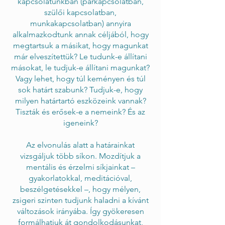
kapcsolatunkban (párkapcsolatban,
szülői kapcsolatban,
munkakapcsolatban) annyira
alkalmazkodtunk annak céljából, hogy
megtartsuk a másikat, hogy magunkat
már elveszítettük? Le tudunk-e állítani
másokat, le tudjuk-e állítani magunkat?
Vagy lehet, hogy túl keményen és túl
sok határt szabunk? Tudjuk-e, hogy
milyen határtartó eszközeink vannak?
Tiszták és erősek-e a nemeink? És az
igeneink?
Az elvonulás alatt a határainkat
vizsgáljuk több síkon. Mozdítjuk a
mentális és érzelmi síkjainkat –
gyakorlatokkal, meditációval,
beszélgetésekkel –, hogy mélyen,
zsigeri szinten tudjunk haladni a kívánt
változások irányába. Így gyökeresen
formálhatjuk át gondolkodásunkat,