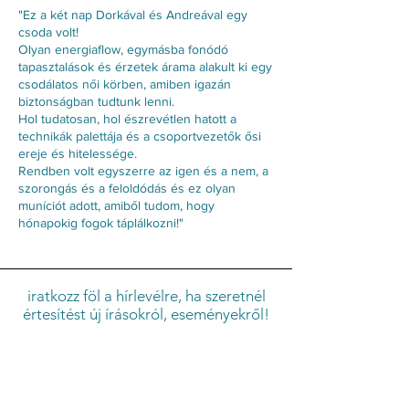
"Ez a két nap Dorkával és Andreával egy
csoda volt!
Olyan energiaflow, egymásba fonódó
tapasztalások és érzetek árama alakult ki egy
csodálatos női körben, amiben igazán
biztonságban tudtunk lenni.
Hol tudatosan, hol észrevétlen hatott a
technikák palettája és a csoportvezetők ősi
ereje és hitelessége.
Rendben volt egyszerre az igen és a nem, a
szorongás és a feloldódás és ez olyan
muníciót adott, amiből tudom, hogy
hónapokig fogok táplálkozni!"
iratkozz föl a hírlevélre, ha szeretnél
értesítést új írásokról, eseményekről!