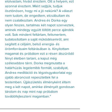
elolvastam, hívást éreztem. Ott a helyem, ezt
azonnal éreztem. Miért sejtjük, tudjuk
ösztönösen, hogy mi a jó nekünk? A választ
nem tudom, de engedtem, elcsábultam és
nem csalatkoztam. Andrea és Dorka egy
olyan feszes, tartalmas két napot szerveztek,
aminek mindegy együtt töltött perce ajándék
volt. Sok mindent feltártam, felismertem,
tudatosítottam a saját működésemről, ami
segített a céljaim, belső energia- és
örömforrásaim feltárásában is. Kinyitottam
magamat és próbálom ezt a résen átszűrődő
fényt életben tartani, a kaput még
szélesebbre tárni. Dorka megmutatta a
határhúzás legelemibb formáit, szabályat,
Andrea meditációi és légzésgyakorlatai egy
újabb abroncsot repesztettek fel a
testemben. Újjászületés élményként éltem
meg a két napot, aminke élményét gondosan
tárolom és nap mint nap próbálom
továbbfejleszteni magamban."