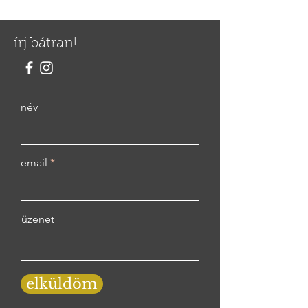
írj bátran!
név
email
üzenet
elküldöm