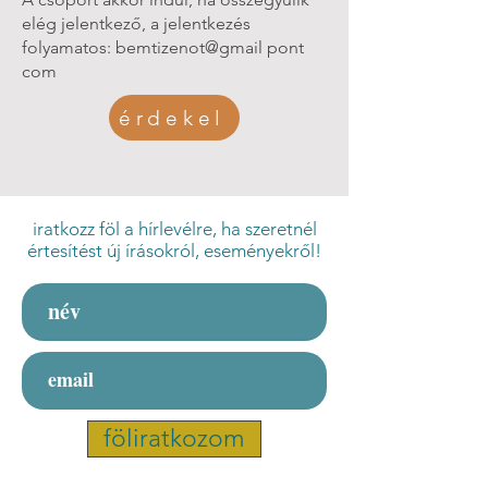
elég jelentkező, a jelentkezés
folyamatos: bemtizenot@gmail pont
com
érdekel
iratkozz föl a hírlevélre, ha szeretnél
értesítést új írásokról, eseményekről!
föliratkozom