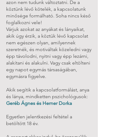
azon nem tudunk változtatni. De a
köztünk lévő kötelék, a kapcsolatunk
minősége formálható. Soha nincs késő
foglalkozni vele!
Várjuk azokat az anyákat és lányaikat,
akik úgy érzik, a köztük lévő kapcsolat
nem egészen olyan, amilyennek
szeretnék, és motiváltak közeledni vagy
épp távolodni, nyitni vagy épp lezárni,
alakítani és alakulni. Vagy csak eltölteni
egy napot egymás társaságában,
egymásra figyelve.
Akik segítik a kapcsolatformálást, anya
és lánya, mindketten pszichológusok:
Geréb Ágnes és Herner Dorka
Egyetlen jelentkezési feltétel a
betöltött 18 év.
A csoport akkor indul, ha összegyűlik