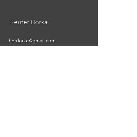
Herner Dorka
herdorka@gmail.com
© 2020 by dorkaherner
minden jog fönntartva, a honlapon
található képek, szövegek,
hanganyagok csak a szerző
hozzájárulásával használhatóak föl!