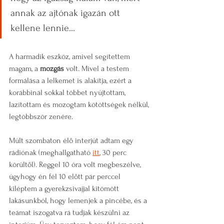
annak az ajtónak igazán ott 
kellene lennie... 
A harmadik eszköz, amivel segítettem 
magam, a 
mozgás
 volt. Mivel a testem 
formálása a lelkemet is alakítja, ezért a 
korábbinál sokkal többet nyújtottam, 
lazítottam és mozogtam kötöttségek nélkül, 
legtöbbször zenére.
Múlt szombaton élő interjút adtam egy 
rádiónak (meghallgatható 
itt
, 30 perc 
körültől). Reggel 10 óra volt megbeszélve, 
úgyhogy én fél 10 előtt pár perccel 
kiléptem a gyerekzsivajjal kitömött 
lakásunkból, hogy lemenjek a pincébe, és a 
teámat iszogatva rá tudjak készülni az 