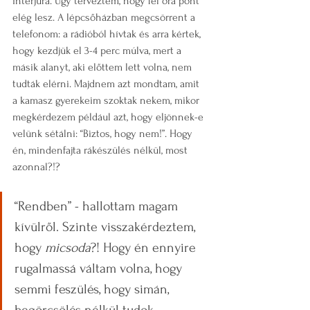
interjúra. Úgy terveztem, hogy fél óra pont 
elég lesz. A lépcsőházban megcsörrent a 
telefonom: a rádióból hívtak és arra kértek, 
hogy kezdjük el 3-4 perc múlva, mert a 
másik alanyt, aki előttem lett volna, nem 
tudták elérni. Majdnem azt mondtam, amit 
a kamasz gyerekeim szoktak nekem, mikor 
megkérdezem például azt, hogy eljönnek-e 
velünk sétálni: “Biztos, hogy nem!”. Hogy 
én, mindenfajta rákészülés nélkül, most 
azonnal?!? 
“Rendben” - hallottam magam 
kívülről. Szinte visszakérdeztem, 
hogy 
micsoda
?! Hogy én ennyire 
rugalmassá váltam volna, hogy 
semmi feszülés, hogy simán, 
begörcsölés nélkül tudok 