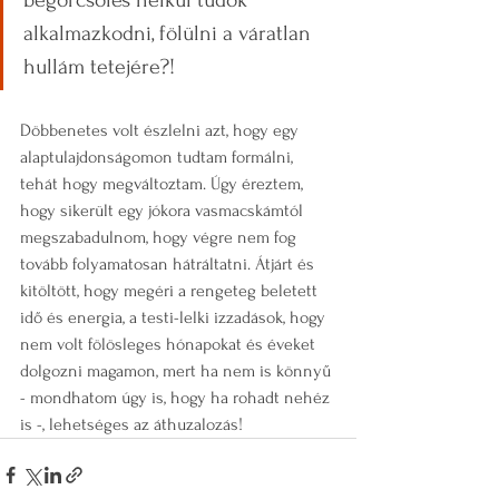
alkalmazkodni, fölülni a váratlan 
hullám tetejére?! 
Döbbenetes volt észlelni azt, hogy egy 
alaptulajdonságomon tudtam formálni, 
tehát hogy megváltoztam. Úgy éreztem, 
hogy sikerült egy jókora vasmacskámtól 
megszabadulnom, hogy végre nem fog 
tovább folyamatosan hátráltatni. Átjárt és 
kitöltött, hogy megéri a rengeteg beletett 
idő és energia, a testi-lelki izzadások, hogy 
nem volt fölösleges hónapokat és éveket 
dolgozni magamon, mert ha nem is könnyű 
- mondhatom úgy is, hogy ha rohadt nehéz 
is -, lehetséges az áthuzalozás! 