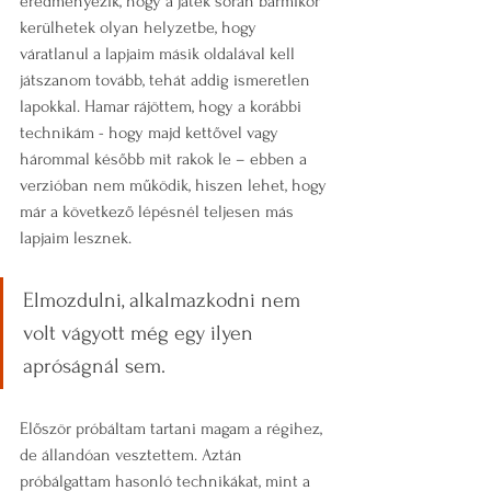
eredményezik, hogy a játék során bármikor 
kerülhetek olyan helyzetbe, hogy 
váratlanul a lapjaim másik oldalával kell 
játszanom tovább, tehát addig ismeretlen 
lapokkal. Hamar rájöttem, hogy a korábbi 
technikám - hogy majd kettővel vagy 
hárommal később mit rakok le – ebben a 
verzióban nem működik, hiszen lehet, hogy 
már a következő lépésnél teljesen más 
lapjaim lesznek.
Elmozdulni, alkalmazkodni nem 
volt vágyott még egy ilyen 
apróságnál sem. 
Először próbáltam tartani magam a régihez, 
de állandóan vesztettem. Aztán 
próbálgattam hasonló technikákat, mint a 