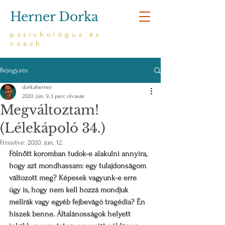
Herner Dorka
pszichológus és
coach
Bejegyzés
dorkaherner
2020. jún. 9.
3 perc olvasás
Megváltoztam!
(Lélekápoló 34.)
Frissítve:
2020. jún. 12.
Fölnőtt koromban tudok-e alakulni annyira, 
hogy azt mondhassam: egy tulajdonságom 
változott meg? Képesek vagyunk-e erre 
úgy is, hogy nem kell hozzá mondjuk 
mellrák vagy egyéb fejbevágó tragédia? Én 
hiszek benne. Általánosságok helyett 