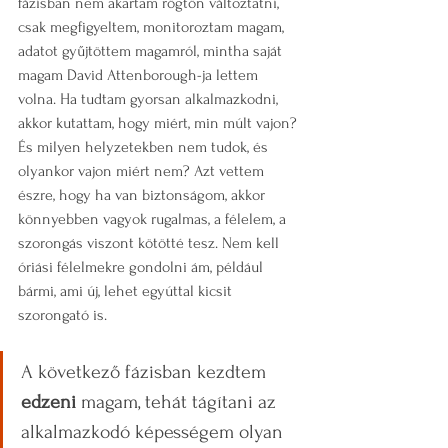
fázisban nem akartam rögtön változtatni, 
csak megfigyeltem, monitoroztam magam, 
adatot gyűjtöttem magamról, mintha saját 
magam David Attenborough-ja lettem 
volna. Ha tudtam gyorsan alkalmazkodni, 
akkor kutattam, hogy miért, min múlt vajon? 
És milyen helyzetekben nem tudok, és 
olyankor vajon miért nem? Azt vettem 
észre, hogy ha van biztonságom, akkor 
könnyebben vagyok rugalmas, a félelem, a 
szorongás viszont kötötté tesz. Nem kell 
óriási félelmekre gondolni ám, például 
bármi, ami új, lehet egyúttal kicsit 
szorongató is. 
A következő fázisban kezdtem 
edzeni
 magam, tehát tágítani az 
alkalmazkodó képességem olyan 