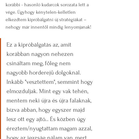
korábbi - hasonló kudarcok sorozata lett a 
vége. Úgyhogy kénytelen-kelletlen 
elkezdtem kipróbálgatni új stratégiákat – 
nehogy már innentől mindig lenyomjanak! 
Ez a kipróbálgatás az, amit 
korábban nagyon nehezen 
csináltam meg, főleg nem 
nagyobb horderejű dolgoknál. 
Inkább "vesztettem", semmint hogy 
elmozduljak. Mint egy vak tehén, 
mentem neki újra és újra falaknak, 
bízva abban, hogy egyszer majd 
lesz ott egy ajtó... És közben úgy 
éreztem/nyugtattam magam azzal, 
hogy az igazság nálam van, mert 