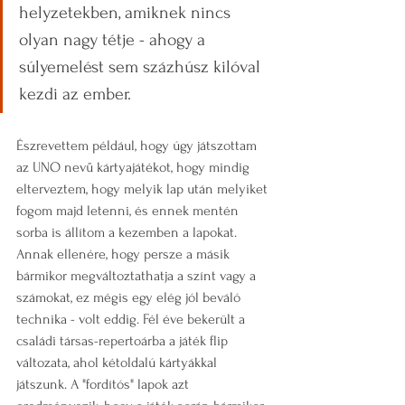
helyzetekben, amiknek nincs 
olyan nagy tétje - ahogy a 
súlyemelést sem százhúsz kilóval 
kezdi az ember. 
Észrevettem például, hogy úgy játszottam 
az UNO nevű kártyajátékot, hogy mindig 
elterveztem, hogy melyik lap után melyiket 
fogom majd letenni, és ennek mentén 
sorba is állítom a kezemben a lapokat. 
Annak ellenére, hogy persze a másik 
bármikor megváltoztathatja a színt vagy a 
számokat, ez mégis egy elég jól beváló 
technika - volt eddig. Fél éve bekerült a 
családi társas-repertoárba a játék flip 
változata, ahol kétoldalú kártyákkal 
játszunk. A "fordítós" lapok azt 