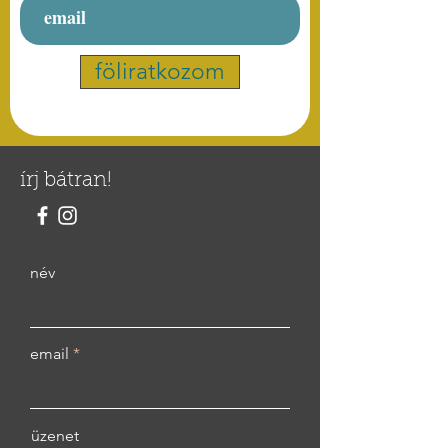
föliratkozom
írj bátran!
név
email
üzenet