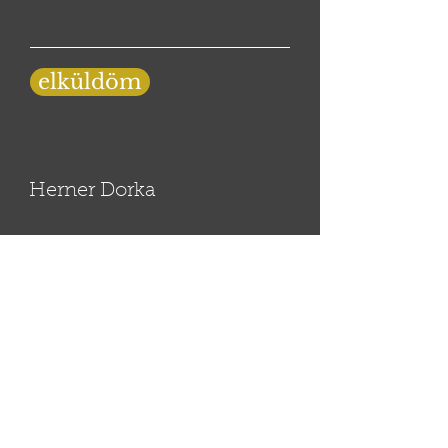
elküldöm
Herner Dorka
herdorka@gmail.com
© 2020 by dorkaherner
minden jog fönntartva, a honlapon
található képek, szövegek,
hanganyagok csak a szerző
hozzájárulásával használhatóak föl!