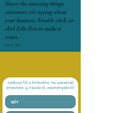
Share the amazing things
customers are saying about
your business. Double click, or
click Edit Text to make it
yours.
Name, Title
iratkozz föl a hírlevélre, ha szeretnél
értesítést új írásokról, eseményekről!