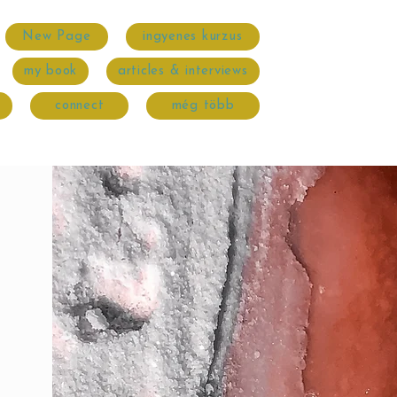
New Page
ingyenes kurzus
my book
articles & interviews
connect
még több