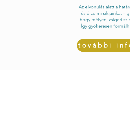
Az elvonulás alatt a hatá
és érzelmi síkjainkat – 
hogy mélyen, zsigeri szi
Így gyökeresen formálh
további inf