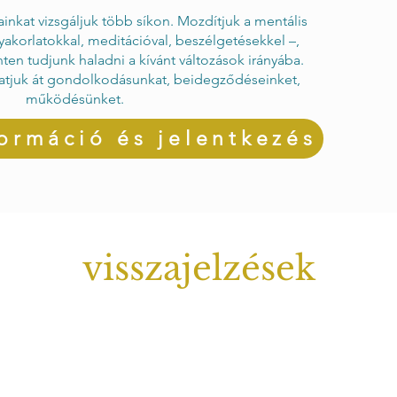
rainkat vizsgáljuk több síkon. Mozdítjuk a mentális
gyakorlatokkal, meditációval, beszélgetésekkel –,
nten tudjunk haladni a kívánt változások irányába.
atjuk át gondolkodásunkat, beidegződéseinket,
működésünket.
ormáció és jelentkezés
visszajelzések