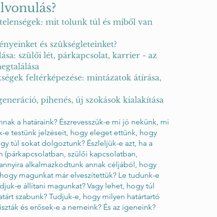
elvonulás?
telenségek: mit tolunk túl és miből van
ényeinket és szükségleteinket?
sa: szülői lét, párkapcsolat, karrier - az
egtalálása
ségek feltérképezése: mintázatok átírása,
eneráció, pihenés, új szokások kialakítása
nnak a határaink? Észrevesszük-e mi jó nekünk, mi
k-e testünk jelzéseit, hogy eleget ettünk, hogy
gy túl sokat dolgoztunk? Észleljük-e azt, ha a
 (párkapcsolatban, szülői kapcsolatban,
nnyira alkalmazkodtunk annak céljából, hogy
 hogy magunkat már elveszítettük? Le tudunk-e
udjuk-e állítani magunkat? Vagy lehet, hogy túl
tárt szabunk? Tudjuk-e, hogy milyen határtartó
iszták és erősek-e a nemeink? És az igeneink?