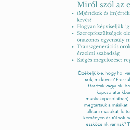
Miről szól az 
(M)értékek és (m)érték
kevés?
Hogyan képviseljük ig
Szerepfeszültségek oldá
önazonos egyensúly m
Transzgenerációs örök
érzelmi szabadság
Kiégés megelőzése: reg
Érzékeljük-e, hogy hol va
sok, mi kevés? Érezzü
fáradtak vagyunk, ho
kapcsolatunkban
munkakapcsolatban) a
megtartsuk a másikat,
állítani másokat, le t
keményen és túl sok ha
eszközeink vannak? T