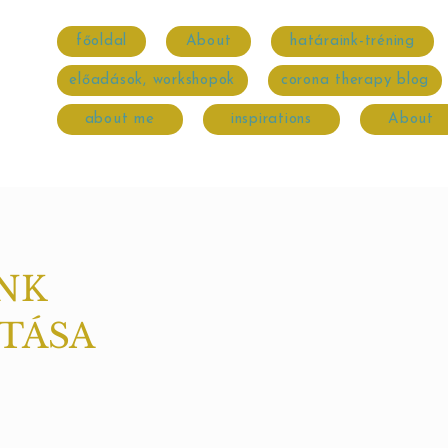
főoldal
About
határaink-tréning
előadások, workshopok
corona therapy blog
about me
inspirations
About
NK
ÍTÁSA