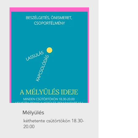
Mélyülés
kéthetente csütörtökön
18.30-
20.00