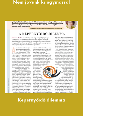
Nem jövünk ki egymással
Képernyőidő-dilemma