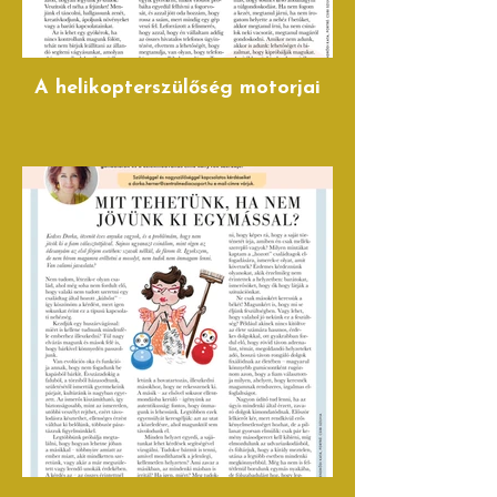
A helikopterszülőség motorjai