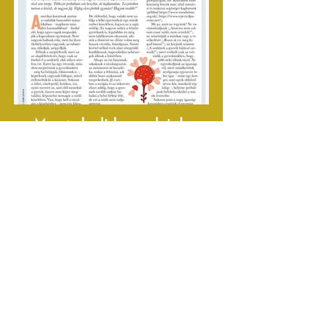
Megszakadt kapcsolatok,
megszakadt szívek
subscibe for my newsletter!
subscibe