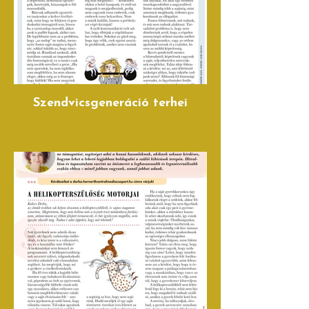
Szendvicsgeneráció terhei