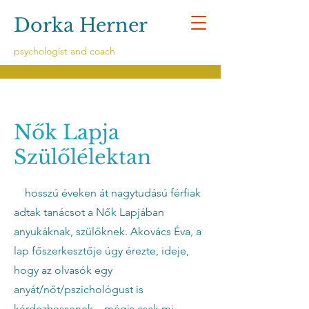
Dorka Herner
psychologist and coach
Nők Lapja
Szülőlélektan
hosszú éveken át nagytudású férfiak
adtak tanácsot a Nők Lapjában
anyukáknak, szülőknek. Akovács Éva, a
lap főszerkesztője úgy érezte, ideje,
hogy az olvasók egy
anyát/nőt/pszichológust is
kérdezhessenek – mégis csak mi