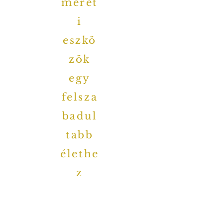
meret
i
eszkö
zök
egy
felsza
badul
tabb
élethe
z
megjelent