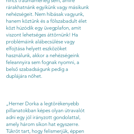
nincs traumamérleg sem, amire
rárakhatnánk egyikünk vagy másikunk
nehézségeit. Nem hibásak vagyunk,
hanem köztünk és a fölszabadult élet
közt
húzódik egy üvegplafon, amit
viszont lehetséges áttörnünk! Ha
problémáink alábecsülése vagy
elfojtása helyett eszközöket
használunk, akkor a nehézségeink
feleannyira sem fognak nyomni, a
belső szabadságunk pedig a
duplájára nőhet.
„Herner Dorka a legtörékenyebb
pillanatokban képes olyan útravalót
adni egy jól irányzott gondolattal,
amely három síkon hat egyszerre.
Tükröt tart, hogy felismerjük,
éppen