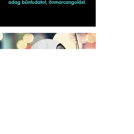
adag bűntudatot, önmarcangolást.
Koszorú Keszi Kyry
Bárcsak a most 5 éves nagyobbik
fiam születése előtt már olvashattam
volna! Talán kevesebb szorongás
kísért volna ezidáig.