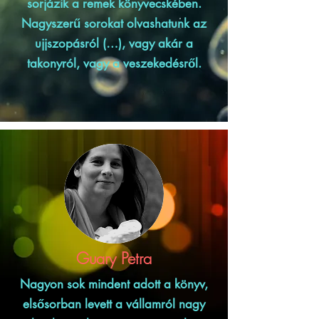
sorjázik a remek könyvecskében.
Nagyszerű sorokat olvashatunk az
ujjszopásról (…), vagy akár a
takonyról, vagy a veszekedésről.
Guary Petra
Nagyon sok mindent adott a könyv,
elsősorban levett a vállamról nagy