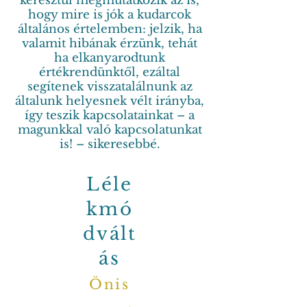
keresztül megmutatkozik az is,
hogy mire is jók a kudarcok
általános értelemben: jelzik, ha
valamit hibának érzünk, tehát
ha elkanyarodtunk
értékrendünktől, ezáltal
segítenek visszatalálnunk az
általunk helyesnek vélt irányba,
így teszik kapcsolatainkat – a
magunkkal való kapcsolatunkat
is! – sikeresebbé.
Léle
kmó
dvált
ás
Önis