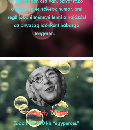
A szövegben erő van, szívet rázó
őszinteség és sok-sok humor, ami
segít jobb élménnyé tenni a hajózást
az anyaság időnként háborgó
tengerén.
Vekerdy Tamás
Több mint 150 kis “egyperces”