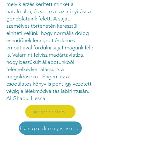
melyik érzés kerített minket a
hatalmába, és vette át az irányítást a
gondolataink felett. A saját,
személyes történetén keresztül
elhiteti velünk, hogy normális dolog
esendőnek lenni, sőt érdemes
empátiával fordulni saját magunk felé
is. Valamint felvisz madártávlatba,
hogy beszűkült állapotunkból
felemelkedve rálássunk a
megoldásokra. Engem ez a
csodálatos könyv is pont így vezetett
végig a lélekmódváltás labirintusán.”
Al Ghaoui Hesna
megrendelem
hangoskönyv verzió