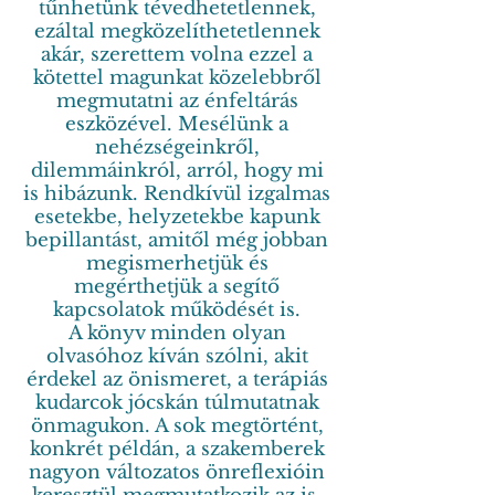
tűnhetünk tévedhetetlennek,
ezáltal megközelíthetetlennek
akár, szerettem volna ezzel a
kötettel magunkat közelebbről
megmutatni az énfeltárás
eszközével. Mesélünk a
nehézségeinkről,
dilemmáinkról, arról, hogy mi
is hibázunk. Rendkívül izgalmas
esetekbe, helyzetekbe kapunk
bepillantást, amitől még jobban
megismerhetjük és
megérthetjük a segítő
kapcsolatok működését is.
A könyv minden olyan
olvasóhoz kíván szólni, akit
érdekel az önismeret, a terápiás
kudarcok jócskán túlmutatnak
önmagukon. A sok megtörtént,
konkrét példán, a szakemberek
nagyon változatos önreflexióin