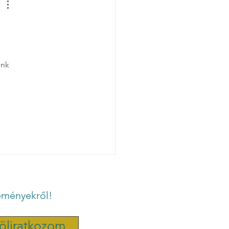
ünk 
eseményekről!
föliratkozom