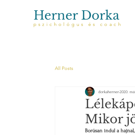
Herner Dorka
pszichológus és coach
All Posts
dorkaherner
2020. már
Lélekápo
Mikor j
Borúsan indul a hajnal