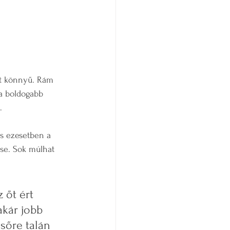
lt könnyű. Rám 
a boldogabb 
. 
s ezesetben a 
se. Sok múlhat 
 őt ért 
akár jobb 
sőre talán 