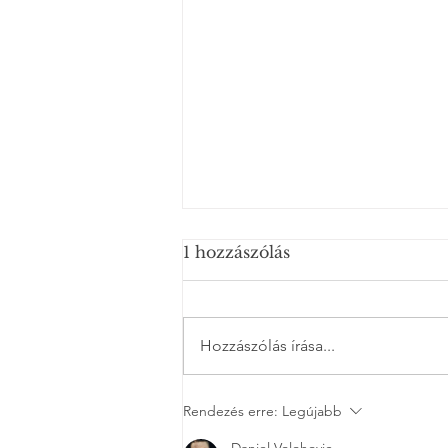
1 hozzászólás
Hozzászólás írása...
Ahol a törés, ott a fény
Rendezés erre:
Legújabb