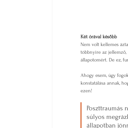
Két órával később
Nem volt kellemes ázt
többnyire az jellemző
állapotomért. De ez, f
Ahogy esem, úgy fogok
konstatálása annak, h
ezen! 
Poszttraumás nö
súlyos megrázk
állapotban jönn