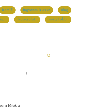
bem15
ingyenes kurzus
blog
nap
kapcsolat
még több
-
Nem félek a 