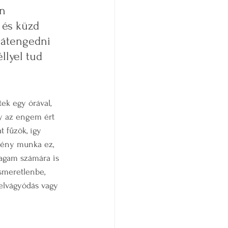
n 
 és küzd 
 átengedni 
llyel tud 
ek egy órával, 
y az engem ért 
 fűzök, így 
emény munka ez, 
magam számára is 
smeretlenbe, 
 elvágyódás vagy 