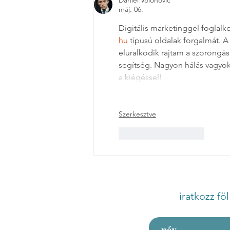
Daniel Volohovic
máj. 06.
Digitális marketinggel foglal
hu
 típusú oldalak forgalmát. 
eluralkodik rajtam a szorongás. 
segítség. Nagyon hálás vagyok 
a kiégéssel!
Szerkesztve
Kedvelés
Válasz
iratkozz fö