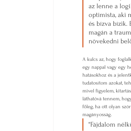
az lenne a log
optimista, aki 
és bízva bízik.
magán a trauma
növekedni belő
A kulcs az, hogy fogla
egy nappal vagy egy hé
hatásokhoz és a jelent
tudatosítom azokat, te
mivel figyelem, kitartá
láthatóvá tennem, hog
főleg, ha ott olyan sz
magányosság.
“Fájdalom nélkü