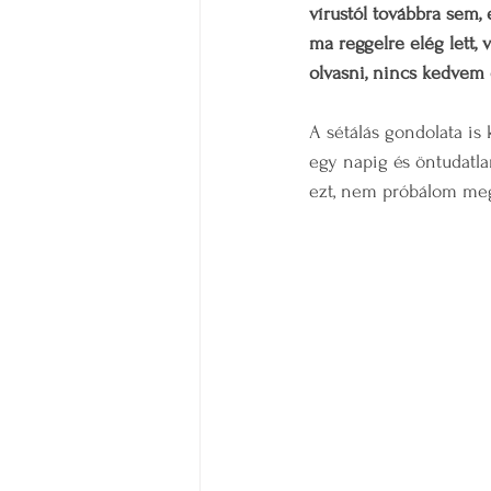
vírustól továbbra sem, 
ma reggelre elég lett,
olvasni, nincs kedvem 
A sétálás gondolata is
egy napig és öntudatl
ezt, nem próbálom mego