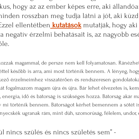
ikus, hogy az az ember képes erre, aki állandóa
minden rosszban meg tudja látni a jót, aki küzd
 Ezzel ellentétben
 kutatások
mutatják, hogy aki
 negatív érzelmi behatásait is, az nagyobb esé
le.
lkozzak magammal, de persze nem kell folyamatosan. Ránézhet
ttel később is arra, ami most történik bennem. A lényeg, hog
kező érzelmeimhez visszatérően és rendszeresen gondolatokat
hát fogalmazom magam újra és újra. Bár lehet élvezetes is, k
s, energia, idő és bátorság is szükséges hozzá. Bátorság akár 
y mi történik bennem. Bátorságot kérhet bemennem a sötét i
örnyecskék ugranak rám, mint düh, szomorúság, félelem, undor,
l nincs szülés és nincs születés sem” - 