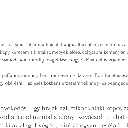
atni magamat ebben a hajnali hangulatfürdőben, és nem is vo
, hogy keresem a kiutakat, megyek előre, dolgozom keményen 
urcsamód, nem mindig megoldása, hogy valóban el is érjem azt
 puffanni, amennyiben nem esem tudatosan. Ez a tudatos esé
ogy oké ésni + az esés közbeni érzéseimnek meg- és beengedé
vekedés - így hívják azt, mikor valaki képes az
ódtatásból mentális előnyt kovácsolni, tehát 
i ki az alagút végén, mint ahogyan besétált. El