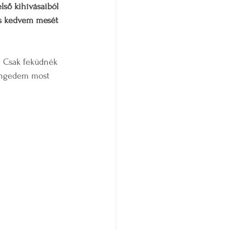
lső kihívásaiból 
ncs kedvem mesét 
. Csak feküdnék 
Engedem most 