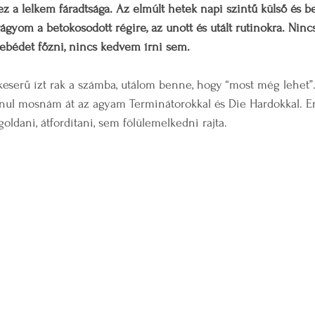
ez a lelkem fáradtsága. Az elmúlt hetek napi szintű külső és be
 vágyom a betokosodott régire, az unott és utált rutinokra. Ni
ebédet főzni, nincs kedvem írni sem. 
 keserű ízt rak a számba, utálom benne, hogy “most még lehet”
anul mosnám át az agyam Terminátorokkal és Die Hardokkal. 
ldani, átfordítani, sem fölülemelkedni rajta.