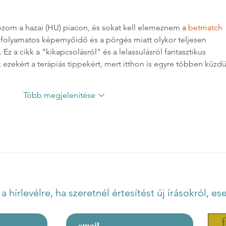
kozom a hazai (HU) piacon, és sokat kell elemeznem a
 betmatch 
A folyamatos képernyőidő és a pörgés miatt olykor teljesen 
Ez a cikk a "kikapcsolásról" és a lelassulásról fantasztikus 
ezekért a terápiás tippekért, mert itthon is egyre többen küzd
Több megjelenítése
l a hírlevélre, ha szeretnél értesítést új írásokról, 