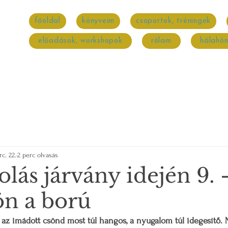
főoldal
könyveim
csoportok, tréningek
előadások, workshopok
rólam
hálahó
c. 22.
2 perc olvasás
lás járvány idején 9. 
ön a ború
, az imádott csönd most túl hangos, a nyugalom túl idegesítő. 