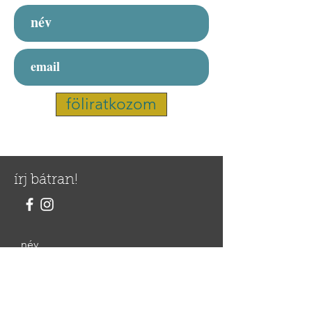
föliratkozom
írj bátran!
név
email