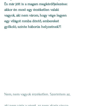
És már jött is a magam megkérdőjelezése: 
akkor én most egy érzéketlen valaki 
vagyok, aki nem várom, hogy vége legyen 
egy világot romba döntő, embereket 
gyilkoló, szinte háborús helyzetnek?! 
Nem, nem vagyok érzéketlen. Szerintem az, 
aki nem várja a végét, az nem akarja vissza 