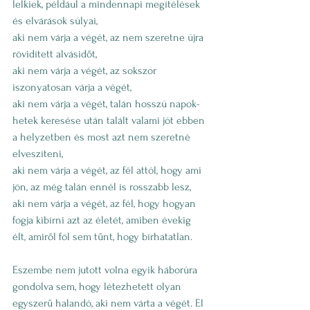
lelkiek, például a mindennapi megítélések 
és elvárások súlyai,
aki nem várja a végét, az nem szeretne újra 
rövidített alvásidőt, 
aki nem várja a végét, az sokszor 
iszonyatosan várja a végét, 
aki nem várja a végét, talán hosszú napok-
hetek keresése után talált valami jót ebben 
a helyzetben és most azt nem szeretné 
elveszíteni, 
aki nem várja a végét, az fél attól, hogy ami 
jön, az még talán ennél is rosszabb lesz, 
aki nem várja a végét, az fél, hogy hogyan 
fogja kibírni azt az életét, amiben évekig 
élt, amiről föl sem tűnt, hogy bírhatatlan. 
Eszembe nem jutott volna egyik háborúra 
gondolva sem, hogy létezhetett olyan 
egyszerű halandó, aki nem várta a végét. El 