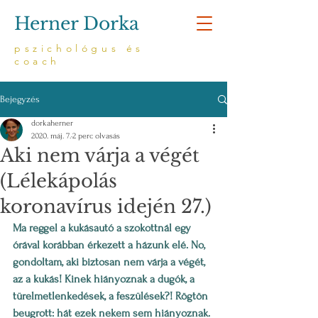
Herner Dorka
pszichológus és
coach
Bejegyzés
dorkaherner
2020. máj. 7.
2 perc olvasás
Aki nem várja a végét
(Lélekápolás
koronavírus idején 27.)
Ma reggel a kukásautó a szokottnál egy 
órával korábban érkezett a házunk elé. No, 
gondoltam, aki biztosan nem várja a végét, 
az a kukás! Kinek hiányoznak a dugók, a 
türelmetlenkedések, a feszülések?! Rögtön 
beugrott: hát ezek nekem sem hiányoznak. 