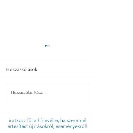
Hozzászólások
Hozzászólás írása...
Testképzavar és ami
Mi a siker?
előtte van
(Lélekmozgató
(Lélekmozgató 3.)
iratkozz föl a hírlevélre, ha szeretnél
értesítést új írásokról, eseményekről!