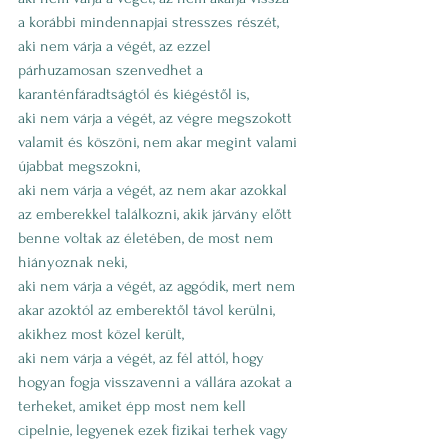
a korábbi mindennapjai stresszes részét,
aki nem várja a végét, az ezzel 
párhuzamosan szenvedhet a 
karanténfáradtságtól és kiégéstől is,
aki nem várja a végét, az végre megszokott 
valamit és köszöni, nem akar megint valami 
újabbat megszokni,
aki nem várja a végét, az nem akar azokkal 
az emberekkel találkozni, akik járvány előtt 
benne voltak az életében, de most nem 
hiányoznak neki,
aki nem várja a végét, az aggódik, mert nem 
akar azoktól az emberektől távol kerülni, 
akikhez most közel került, 
aki nem várja a végét, az fél attól, hogy 
hogyan fogja visszavenni a vállára azokat a 
terheket, amiket épp most nem kell 
cipelnie, legyenek ezek fizikai terhek vagy 